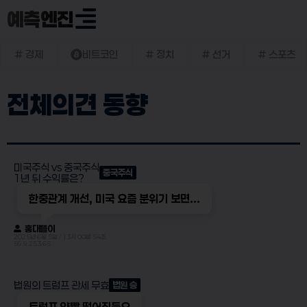
예측엔진
# 경제
비트코인
# 정치
# 선거
# 스포츠
전체의견 동향
미국주식 vs 중국주식
중국주식
1년 뒤 수익률은?
한중관계 개선, 미국 요즘 분위기 보면...
홍대똘이
2025년 6월 5일 / 13시 00분 54초
59.9.253.65
법원의 트럼프 관세 무효
법원 승
트럼프 약빨 떨어진듯요