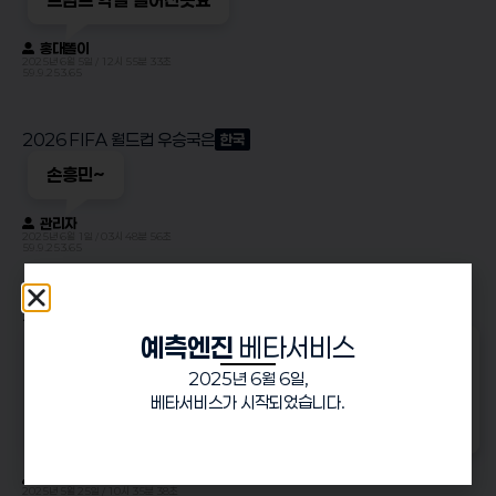
홍대똘이
2025년 6월 5일 / 12시 55분 33초
59.9.253.65
2026 FIFA 월드컵 우승국은
한국
손흥민~
관리자
2025년 6월 1일 / 03시 48분 56초
59.9.253.65
2026년 서울 하반기 부동산 가격은
보합
예측엔진
베타서비스
신고일 기준으로는 5182건으로 5000건을 넘어섰다. 시
장에선 4월 이후 시중은행의 주택담보대출 금리가 연 3%
2025년 6월 6일,
대로 하락한 영향으로 관망하던 매수 심리가 회복세로 돌아
베타서비스가 시작되었습니다.
선 것으로
Admin
2025년 5월 25일 / 10시 35분 38초