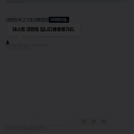
106.241.28.2
대한민국 21대 대통령은
이재명이죠.
테스트 코멘트 입니다용용용가리.
2025년 4월 25일 / 22시 10분 02초
111.111.111.131
Power of crowd
intelligence & AI
Yechk
예측엔진
Engine